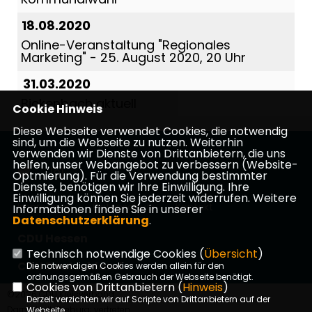
18.08.2020
Online-Veranstaltung "Regionales
Marketing" - 25. August 2020, 20 Uhr
31.03.2020
Bickenbach aktuell
Cookie Hinweis
Diese Webseite verwendet Cookies, die notwendig
sind, um die Webseite zu nutzen. Weiterhin
verwenden wir Dienste von Drittanbietern, die uns
helfen, unser Webangebot zu verbessern (Website-
Optmierung). Für die Verwendung bestimmter
Dienste, benötigen wir Ihre Einwilligung. Ihre
Einwilligung können Sie jederzeit widerrufen. Weitere
Impressum
Datenschutz
Kontakt
Informationen finden Sie in unserer
Datenschutzerklärung
.
CDU Hessen
Technisch notwendige Cookies (
Übersicht
)
CDU Deutschland
Die notwendigen Cookies werden allein für den
ordnungsgemäßen Gebrauch der Webseite benötigt.
Cookies von Drittanbietern (
Hinweis
)
©2026 CDU Kreisverband
Derzeit verzichten wir auf Scripte von Drittanbietern auf der
Darmstadt-Dieburg; vertreten
Webseite.